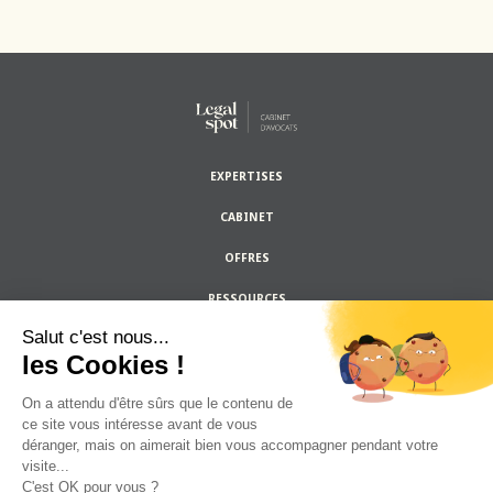
EXPERTISES
CABINET
OFFRES
RESSOURCES
Salut c'est nous...
les Cookies !
On a attendu d'être sûrs que le contenu de
CONTACTEZ-NOUS
ce site vous intéresse avant de vous
déranger, mais on aimerait bien vous accompagner pendant votre
visite...
C'est OK pour vous ?