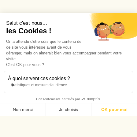
Salut c'est nous...
les Cookies !
On a attendu d'être sûrs que le contenu de
ce site vous intéresse avant de vous
déranger, mais on aimerait bien vous accompagner pendant votre
visite...
C'est OK pour vous ?
À quoi servent ces cookies ?
Statistiques et mesure d'audience
Consentements certifiés par
Non merci
Je choisis
OK pour moi
Axeptio consent
Plateforme de Gestion du Consentement : Personnalisez vos Options
Notre plateforme vous permet d'adapter et de gérer vos paramètres de confide