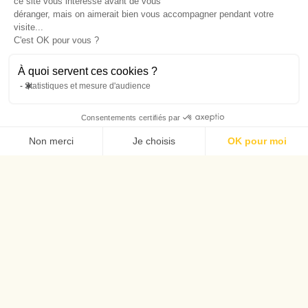
ce site vous intéresse avant de vous
déranger, mais on aimerait bien vous accompagner pendant votre
visite...
C'est OK pour vous ?
À quoi servent ces cookies ?
Statistiques et mesure d'audience
Consentements certifiés par
Non merci
Je choisis
OK pour moi
Axeptio consent
Plateforme de Gestion du Consentement : Personnalisez vos Options
Notre plateforme vous permet d'adapter et de gérer vos paramètres de confide